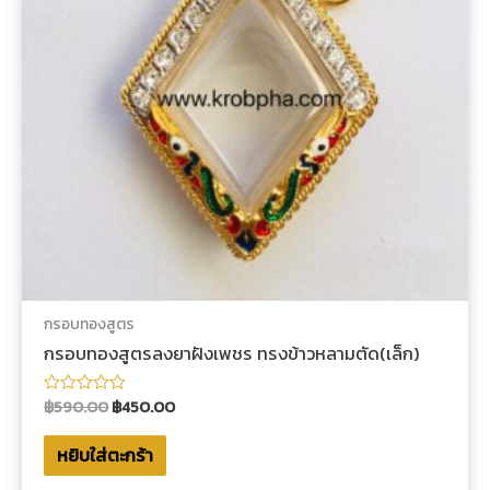
กรอบทองสูตร
กรอบทองสูตรลงยาฝังเพชร ทรงข้าวหลามตัด(เล็ก)
฿
590.00
฿
450.00
ให้
คะแนน
0
หยิบใส่ตะกร้า
ตั้งแต่
1-
5