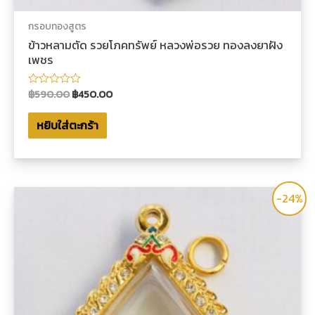
กรอบทองสูตร
ข้าวหลามตัด รวยโภคทรัพย์ หลวงพ่อรวย ทองลงยาฝัง
เพชร
฿
590.00
฿
450.00
ให้
คะแนน
0
หยิบใส่ตะกร้า
ตั้งแต่
1-
5
คะแนน
-24%