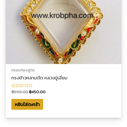
กรอบทองสูตร
ทรงข้าวหลามตัด หลวงปู่เอี่ยม
฿
590.00
฿
450.00
ให้
คะแนน
0
หยิบใส่ตะกร้า
ตั้งแต่
1-
5
คะแนน