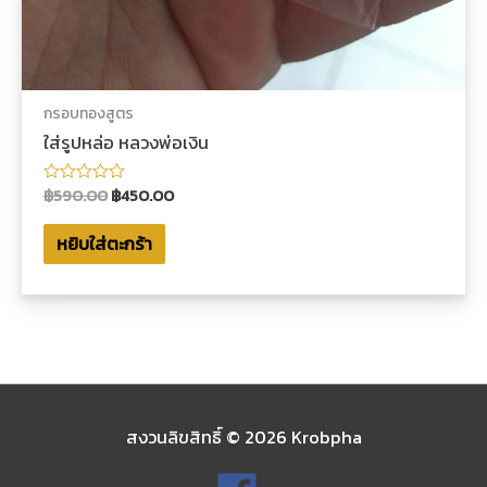
กรอบทองสูตร
ใส่รูปหล่อ หลวงพ่อเงิน
฿
590.00
฿
450.00
ให้
คะแนน
0
หยิบใส่ตะกร้า
ตั้งแต่
1-
5
คะแนน
สงวนลิขสิทธิ์ © 2026
Krobpha