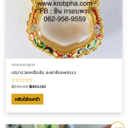
กรอบทองสูตร
เสมารวยเหลือล้น ลงยาฝังเพชรcz
฿
590.00
฿
450.00
ให้
คะแนน
0
หยิบใส่ตะกร้า
ตั้งแต่
1-
5
คะแนน