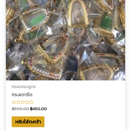
กรอบทองสูตร
ทรงเตารีด
฿
590.00
฿
450.00
ให้
คะแนน
0
หยิบใส่ตะกร้า
ตั้งแต่
1-
5