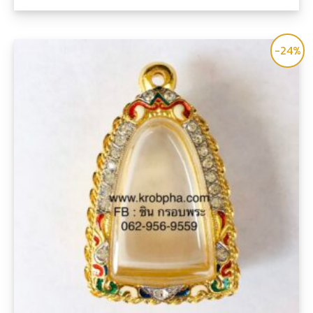
คะแนน
-24%