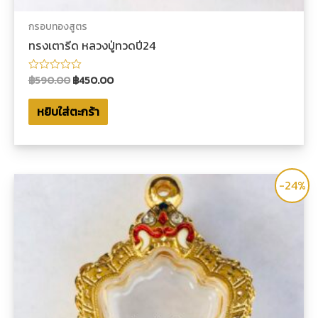
กรอบทองสูตร
ทรงเตารีด หลวงปู่ทวดปี24
฿
590.00
฿
450.00
ให้
คะแนน
0
หยิบใส่ตะกร้า
ตั้งแต่
1-
5
คะแนน
-24%