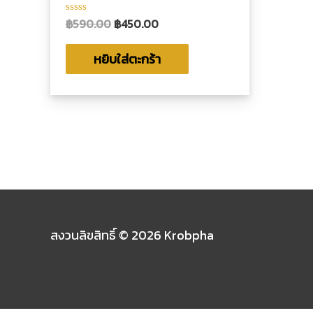
฿
590.00
฿
450.00
ให้
คะแนน
0
ตั้งแต่
หยิบใส่ตะกร้า
1-
5
คะแนน
สงวนลิขสิทธิ์ © 2026
Krobpha