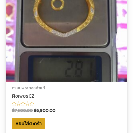
กรอบพระทองคำแท้
ฝังเพชรCZ
฿
7,500.00
฿
6,900.00
ให้
คะแนน
0
หยิบใส่ตะกร้า
ตั้งแต่
1-
5