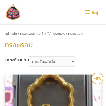
เมนู
เมนู
หน้าหลัก
/
กรอบพระทองคำแท้
/
ทอง80%
/ ทรง๘รอบ
ทรง๘รอบ
แสดงทั้งหมด 3
-8%