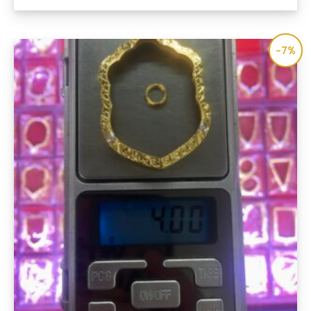
คะแนน
-7%