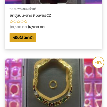
กรอบพระทองคำแท้
ยกซุ้มบน-ล่าง ฝังเพชรCZ
฿
8,500.00
฿
7,900.00
ให้
คะแนน
0
หยิบใส่ตะกร้า
ตั้งแต่
1-
5
คะแนน
-6%