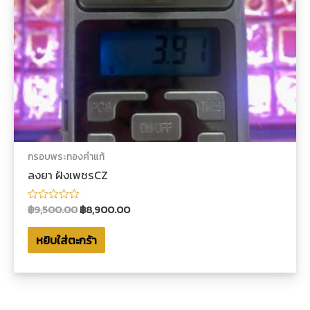
กรอบพระทองคำแท้
ลงยา ฝังเพชรCZ
฿
9,500.00
฿
8,900.00
ให้
คะแนน
0
หยิบใส่ตะกร้า
ตั้งแต่
1-
5
คะแนน