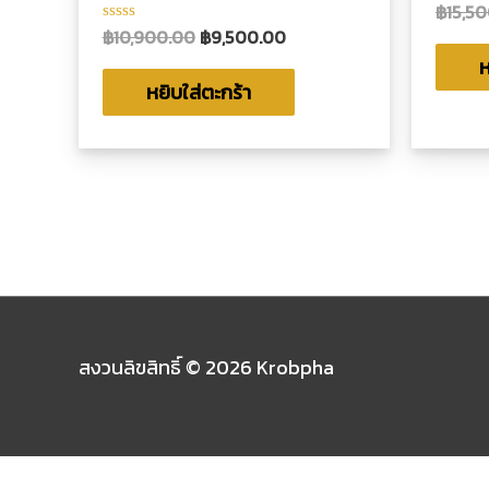
฿
15,5
ให้
คะแน
฿
10,900.00
฿
9,500.00
ให้
0
คะแนน
ตั้งแต่
ห
0
1-
ตั้งแต่
หยิบใส่ตะกร้า
5
1-
คะแน
5
คะแนน
สงวนลิขสิทธิ์ © 2026
Krobpha