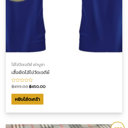
ไอ้ไข่วัดเจดีย์ เช่าบูชา
เสื้อยืดไอ้ไข่วัดเจดีย์
฿
499.00
฿
450.00
ให้
คะแนน
0
หยิบใส่ตะกร้า
ตั้งแต่
1-
5
คะแนน