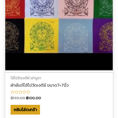
ไอ้ไข่วัดเจดีย์ เช่าบูชา
ผ้ายันต์ไอ้ไข่วัดเจดีย์ ขนาด7×7นิ้ว
฿
199.00
฿
100.00
ให้
คะแนน
0
หยิบใส่ตะกร้า
ตั้งแต่
1-
5