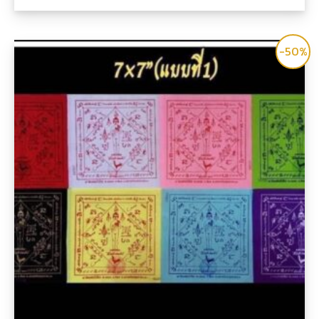
คะแนน
-50%