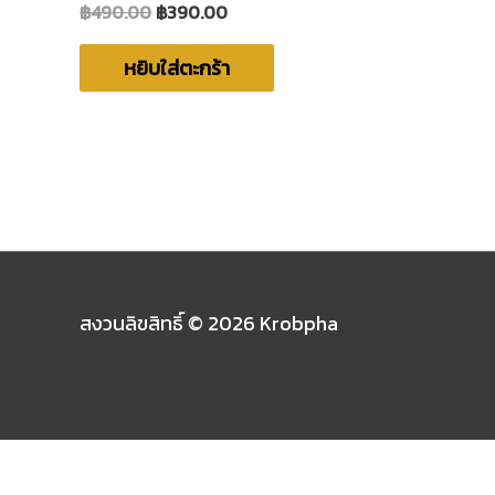
฿
490.00
฿
390.00
ให้
คะแนน
0
ตั้งแต่
หยิบใส่ตะกร้า
1-
5
คะแนน
สงวนลิขสิทธิ์ © 2026
Krobpha