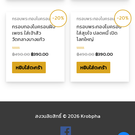
-20%
-20%
กรอบพระทองไมครอน
กรอบพระทองไมครอน
กรอบทองไมครอนฝัง
กรอบพระทองไมครอน
เพชร ใส่เจ้าสัว
ใส่สุขใจ ปลดหนี้ เปิด
วัดกลางบางแก้ว
โลกใหญ่
฿
490.00
฿
390.00
฿
490.00
฿
390.00
ให้
ให้
คะแนน
คะแนน
0
0
หยิบใส่ตะกร้า
หยิบใส่ตะกร้า
ตั้งแต่
ตั้งแต่
1-
1-
5
5
คะแนน
คะแนน
สงวนลิขสิทธิ์ © 2026
Krobpha