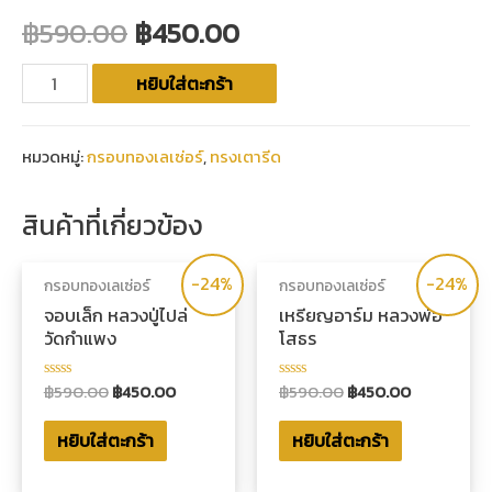
฿
590.00
฿
450.00
หยิบใส่ตะกร้า
หมวดหมู่:
กรอบทองเลเซ่อร์
,
ทรงเตารีด
สินค้าที่เกี่ยวข้อง
-24%
-24%
กรอบทองเลเซ่อร์
กรอบทองเลเซ่อร์
จอบเล็ก หลวงปู่ไปล่
เหรียญอาร์ม หลวงพ่อ
วัดกำแพง
โสธร
฿
590.00
฿
450.00
฿
590.00
฿
450.00
ให้
ให้
คะแนน
คะแนน
0
0
หยิบใส่ตะกร้า
หยิบใส่ตะกร้า
ตั้งแต่
ตั้งแต่
1-
1-
5
5
คะแนน
คะแนน