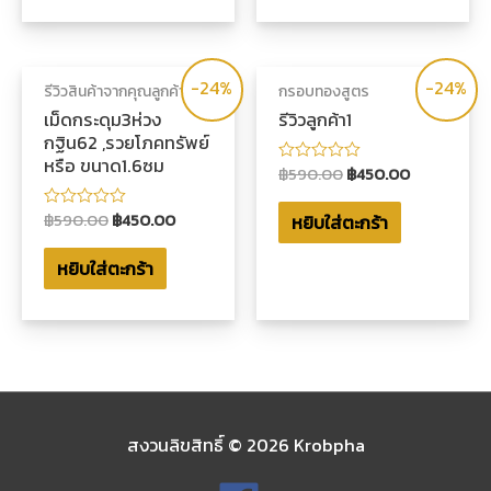
คะแนน
-24%
-24%
รีวิวสินค้าจากคุณลูกค้า
กรอบทองสูตร
เม็ดกระดุม3ห่วง
รีวิวลูกค้า1
กฐิน62 ,รวยโภคทรัพย์
หรือ ขนาด1.6ซม
฿
590.00
฿
450.00
ให้
คะแนน
0
฿
590.00
฿
450.00
หยิบใส่ตะกร้า
ให้
ตั้งแต่
คะแนน
1-
0
5
หยิบใส่ตะกร้า
ตั้งแต่
คะแนน
1-
5
คะแนน
สงวนลิขสิทธิ์ © 2026
Krobpha