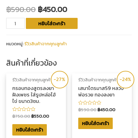
฿
590.00
฿
450.00
หยิบใส่ตะกร้า
หมวดหมู่:
รีวิวสินค้าจากคุณลูกค้า
สินค้าที่เกี่ยวข้อง
-27%
-24%
รีวิวสินค้าจากคุณลูกค้า
รีวิวสินค้าจากคุณลูกค้า
กรอบทองสูตรลงยา
เสมาไตรมาส59 หลวง
ฝังเพชร ใส่รูปหล่อไอ้
พ่อรวย ทองลงยา
ไข่ ขนาด3ซม.
฿
590.00
฿
450.00
ให้
คะแนน
฿
750.00
฿
550.00
ให้
0
คะแนน
หยิบใส่ตะกร้า
ตั้งแต่
0
1-
หยิบใส่ตะกร้า
ตั้งแต่
5
1-
คะแนน
5