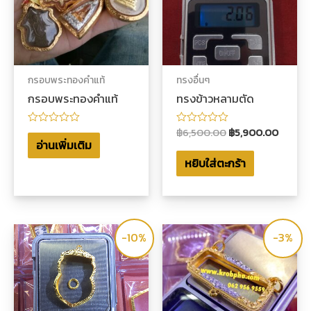
กรอบพระทองคำแท้
ทรงอื่นๆ
กรอบพระทองคำแท้
ทรงข้าวหลามตัด
฿
6,500.00
฿
5,900.00
ให้
ให้
คะแนน
คะแนน
อ่านเพิ่มเติม
0
0
หยิบใส่ตะกร้า
ตั้งแต่
ตั้งแต่
1-
1-
5
5
คะแนน
คะแนน
-10%
-3%