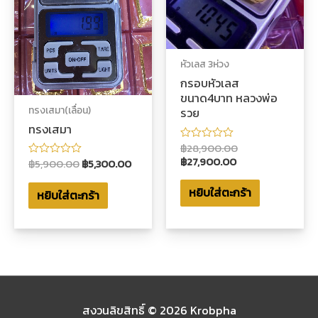
หัวเลส 3ห่วง
กรอบหัวเลส
ขนาด4บาท หลวงพ่อ
ทรงเสมา(เลื่อน)
รวย
ทรงเสมา
฿
28,900.00
ให้
คะแนน
฿
27,900.00
฿
5,900.00
฿
5,300.00
ให้
0
คะแนน
ตั้งแต่
0
1-
หยิบใส่ตะกร้า
หยิบใส่ตะกร้า
ตั้งแต่
5
1-
คะแนน
5
คะแนน
สงวนลิขสิทธิ์ © 2026
Krobpha