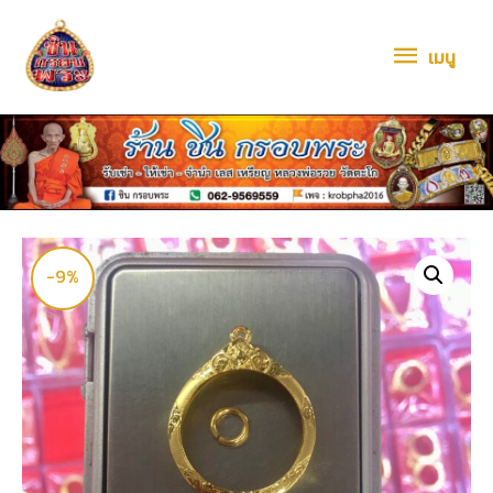
เมนู
-9%