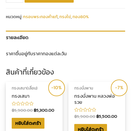
หมวดหมู่:
กรอบพระทองคำแท้
,
ทรงไข่
,
ทอง80%
รายละเอียด
ราคาขึ้นอยู่กับราคาทองแต่ละวัน
สินค้าที่เกี่ยวข้อง
-10%
-7%
ทรงเสมา(เลื่อน)
ทรงนั่งพาน
ทรงเสมา
ทรงนั่งพาน หลวงพ่อ
รวย
฿
5,900.00
฿
5,300.00
ให้
คะแนน
฿
5,900.00
฿
5,500.00
ให้
0
คะแนน
หยิบใส่ตะกร้า
ตั้งแต่
0
1-
หยิบใส่ตะกร้า
ตั้งแต่
5