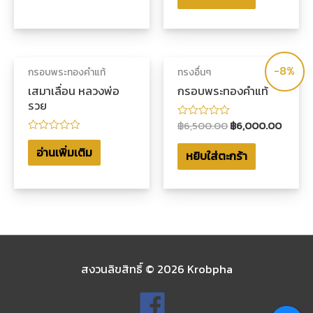
1-
คะแนน
5
คะแนน
-8%
กรอบพระทองคำแท้
ทรงอื่นๆ
เสมาเลื่อน หลวงพ่อ
กรอบพระทองคำแท้
รวย
฿
6,500.00
฿
6,000.00
ให้
คะแนน
ให้
0
คะแนน
อ่านเพิ่มเติม
หยิบใส่ตะกร้า
ตั้งแต่
0
1-
ตั้งแต่
5
1-
คะแนน
5
คะแนน
สงวนลิขสิทธิ์ © 2026
Krobpha