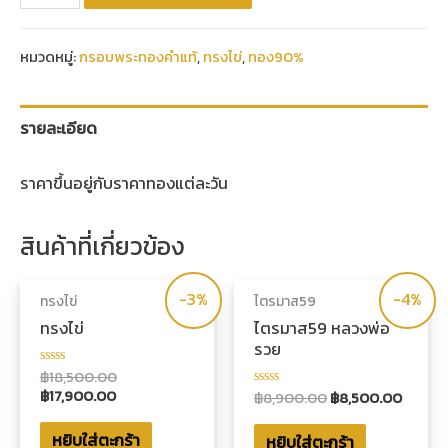
หมวดหมู่:
กรอบพระทองคำแท้
,
ทรงไข่
,
ทอง90%
รายละเอียด
ราคาขึ้นอยู่กับราคาทองแต่ละวัน
สินค้าที่เกี่ยวข้อง
-3%
-4%
ทรงไข่
ไตรมาส59
ทรงไข่
ไตรมาส59 หลวงพ่อ
รวย
฿
18,500.00
ให้
คะแนน
฿
17,900.00
฿
8,900.00
฿
8,500.00
ให้
0
คะแนน
ตั้งแต่
0
1-
หยิบใส่ตะกร้า
หยิบใส่ตะกร้า
ตั้งแต่
5