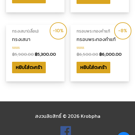
1-
คะแนน
5
คะแนน
-10%
-8%
ทรงเสมา(เลื่อน)
กรอบพระทองคำแท้
ทรงเสมา
กรอบพระทองคำแท้
฿
5,900.00
฿
5,300.00
฿
6,500.00
฿
6,000.00
ให้
ให้
คะแนน
คะแนน
0
0
หยิบใส่ตะกร้า
หยิบใส่ตะกร้า
ตั้งแต่
ตั้งแต่
1-
1-
5
5
คะแนน
คะแนน
สงวนลิขสิทธิ์ © 2026
Krobpha