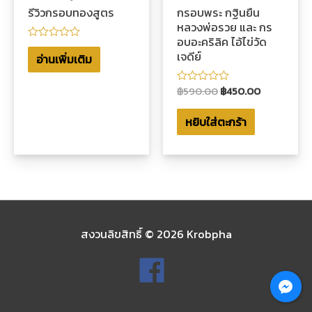
รีวิวกรอบทองสูตร
กรอบพระ กฐินยืน
หลวงพ่อรวย และ กร
อบอะคริลิค ไอ้ไข่วัด
ให้
เจดีย์
คะแนน
อ่านเพิ่มเติม
0
ตั้งแต่
1-
฿
590.00
฿
450.00
ให้
5
คะแนน
คะแนน
0
หยิบใส่ตะกร้า
ตั้งแต่
1-
5
คะแนน
สงวนลิขสิทธิ์ © 2026
Krobpha