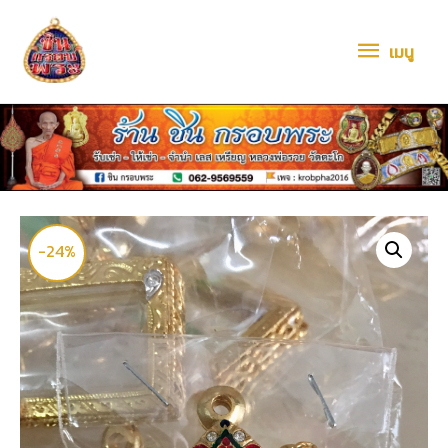
เมนู
-24%