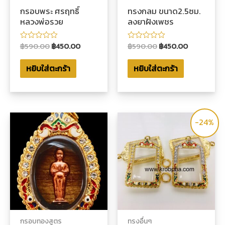
กรอบพระ ศรฤทธิ์
ทรงกลม ขนาด2.5ซม.
หลวงพ่อรวย
ลงยาฝังเพชร
฿
590.00
฿
450.00
฿
590.00
฿
450.00
ให้
ให้
คะแนน
คะแนน
0
0
หยิบใส่ตะกร้า
หยิบใส่ตะกร้า
ตั้งแต่
ตั้งแต่
1-
1-
5
5
คะแนน
คะแนน
-24%
กรอบทองสูตร
ทรงอื่นๆ