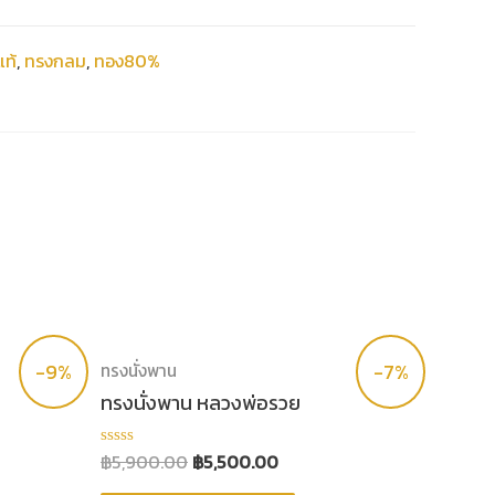
ท้
,
ทรงกลม
,
ทอง80%
-9%
-7%
ทรงนั่งพาน
ทรงนั่งพาน หลวงพ่อรวย
฿
5,900.00
฿
5,500.00
ให้
คะแนน
0