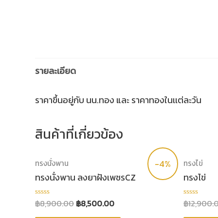
รายละเอียด
ราคาขึ้นอยู่กับ นน.ทอง และ ราคาทองในเเต่ละวัน
สินค้าที่เกี่ยวข้อง
-4%
ทรงนั่งพาน
ทรงไข่
ทรงนั่งพาน ลงยาฝังเพชรCZ
ทรงไข่
฿
8,900.00
฿
8,500.00
฿
12,900.
ให้
ให้
คะแนน
คะแนน
0
0