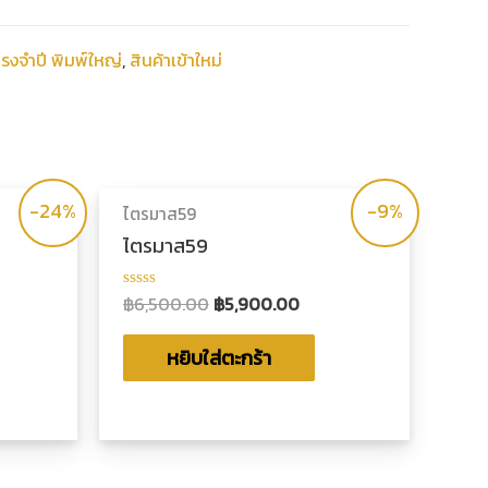
รงจำปี พิมพ์ใหญ่
,
สินค้าเข้าใหม่
-24%
-9%
ไตรมาส59
ย
ไตรมาส59
฿
6,500.00
฿
5,900.00
ให้
คะแนน
0
ตั้งแต่
หยิบใส่ตะกร้า
1-
5
คะแนน