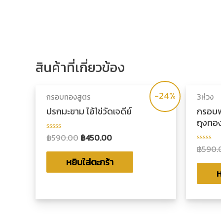
สินค้าที่เกี่ยวข้อง
-24%
กรอบทองสูตร
3ห่วง
ปรกมะขาม ไอ้ไข่วัดเจดีย์
กรอบพร
ถุงทอ
฿
590.00
฿
450.00
ให้
คะแนน
฿
590.
ให้
0
คะแน
ตั้งแต่
หยิบใส่ตะกร้า
0
1-
ตั้งแต่
ห
5
1-
คะแนน
5
คะแน