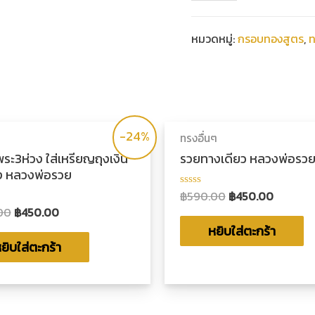
หมวดหมู่:
กรอบทองสูตร
,
ท
-24%
ทรงอื่นๆ
ะ3ห่วง ใส่เหรียญถุงเงิน
รวยทางเดียว หลวงพ่อรว
ง หลวงพ่อรวย
฿
590.00
฿
450.00
ให้
คะแนน
00
฿
450.00
0
น
ตั้งแต่
หยิบใส่ตะกร้า
1-
ยิบใส่ตะกร้า
5
คะแนน
น