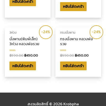
หยิบใส่ตะกร้า
ตั้งแต่
0
1-
หยิบใส่ตะกร้า
ตั้งแต่
5
1-
คะแนน
5
คะแนน
-24%
-24%
3ห่วง
ทรงนั่งพาน
นั่งพาน(พิมพ์เล็ก)
ทรงนั่งพาน หลวงพ่อ
3ห่วง หลวงพ่อรวย
รวย
฿
590.00
฿
450.00
฿
590.00
฿
450.00
ให้
ให้
คะแนน
คะแนน
0
0
หยิบใส่ตะกร้า
หยิบใส่ตะกร้า
ตั้งแต่
ตั้งแต่
1-
1-
5
5
คะแนน
คะแนน
สงวนลิขสิทธิ์ © 2026
Krobpha