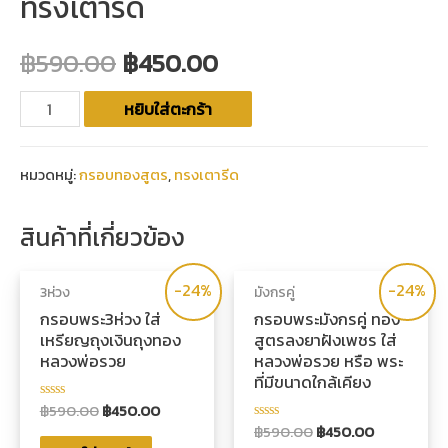
ทรงเตารีด
฿
590.00
฿
450.00
หยิบใส่ตะกร้า
หมวดหมู่:
กรอบทองสูตร
,
ทรงเตารีด
สินค้าที่เกี่ยวข้อง
-24%
-24%
3ห่วง
มังกรคู่
กรอบพระ3ห่วง ใส่
กรอบพระมังกรคู่ ทอง
เหรียญถุงเงินถุงทอง
สูตรลงยาฝังเพชร ใส่
หลวงพ่อรวย
หลวงพ่อรวย หรือ พระ
ที่มีขนาดใกล้เคียง
฿
590.00
฿
450.00
ให้
คะแนน
฿
590.00
฿
450.00
ให้
0
คะแนน