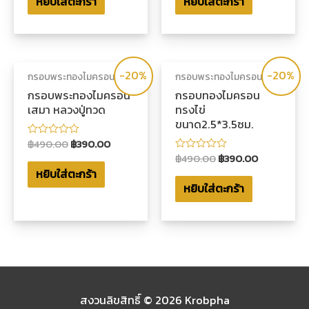
หยิบใส่ตะกร้า
หยิบใส่ตะกร้า
1-
1-
5
5
คะแนน
คะแนน
-20%
-20%
กรอบพระทองไมครอน
กรอบพระทองไมครอน
กรอบพระทองไมครอน
กรอบทองไมครอน
เสมา หลวงปู่ทวด
ทรงไข่
ขนาด2.5*3.5ซม.
฿
490.00
฿
390.00
ให้
คะแนน
฿
490.00
฿
390.00
ให้
0
คะแนน
หยิบใส่ตะกร้า
ตั้งแต่
0
1-
หยิบใส่ตะกร้า
ตั้งแต่
5
1-
คะแนน
5
คะแนน
สงวนลิขสิทธิ์ © 2026
Krobpha