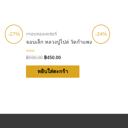
-27%
-24%
กรอบทองเลเซ่อร์
จอบเล็ก หลวงปู่ไปล่ วัดกำแพง
ให้
฿
590.00
฿
450.00
คะแนน
0
ตั้งแต่
หยิบใส่ตะกร้า
1-
5
คะแนน