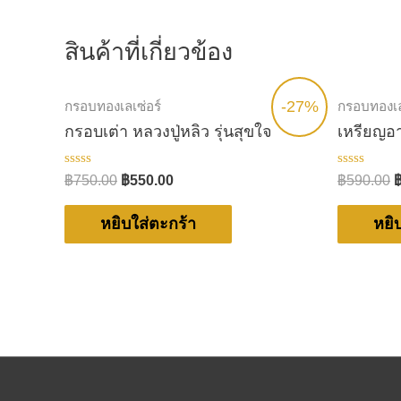
สินค้าที่เกี่ยวข้อง
-27%
กรอบทองเลเซ่อร์
กรอบทองเล
กรอบเต่า หลวงปู่หลิว รุ่นสุขใจ
เหรียญอ
ให้
ให้
฿
750.00
฿
550.00
฿
590.00
คะแนน
คะแนน
0
0
ตั้งแต่
ตั้งแต่
หยิบใส่ตะกร้า
หยิ
1-
1-
5
5
คะแนน
คะแนน