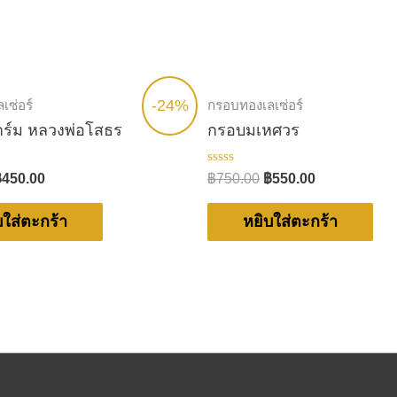
-24%
เซ่อร์
กรอบทองเลเซ่อร์
าร์ม หลวงพ่อโสธร
กรอบมเหศวร
ให้
฿
450.00
฿
750.00
฿
550.00
คะแนน
0
ตั้งแต่
บใส่ตะกร้า
หยิบใส่ตะกร้า
1-
5
คะแนน