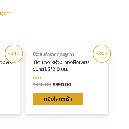
ณลูกค้า
-24%
-20%
รีวิวสินค้าจากคุณลูกค้า
ลวงพ่อ
เม็ดแตง 3ห่วง ทองฝังเพชร
ขนาด1.5*2.0 ซม.
฿
490.00
฿
390.00
ให้
คะแนน
0
ตั้งแต่
หยิบใส่ตะกร้า
1-
5
คะแนน