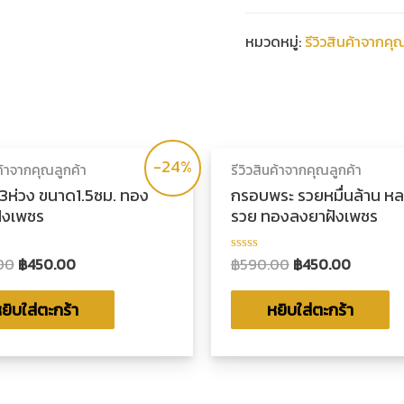
ทรง
ไข่
หมวดหมู่:
รีวิวสินค้าจากคุ
รวยๆ
เฮงๆ
ขนาด2.2x2.8ซม.
ทอง
-24%
นค้าจากคุณลูกค้า
รีวิวสินค้าจากคุณลูกค้า
ลงยา
3ห่วง ขนาด1.5ซม. ทอง
กรอบพระ รวยหมื่นล้าน ห
ฝัง
ังเพชร
รวย ทองลงยาฝังเพชร
เพชร
00
฿
450.00
฿
590.00
฿
450.00
ให้
ชิ้น
น
คะแนน
0
ตั้งแต่
ยิบใส่ตะกร้า
หยิบใส่ตะกร้า
1-
5
น
คะแนน