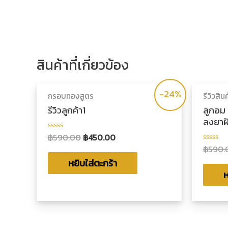
สินค้าที่เกี่ยวข้อง
-24%
กรอบทองสูตร
รีวิวสิ
รีวิวลูกค้า1
ลูกอม 
ลงยาฝ
฿
590.00
฿
450.00
ให้
คะแนน
฿
590.
ให้
0
คะแน
ตั้งแต่
หยิบใส่ตะกร้า
0
1-
ตั้งแต่
ห
5
1-
คะแนน
5
คะแน