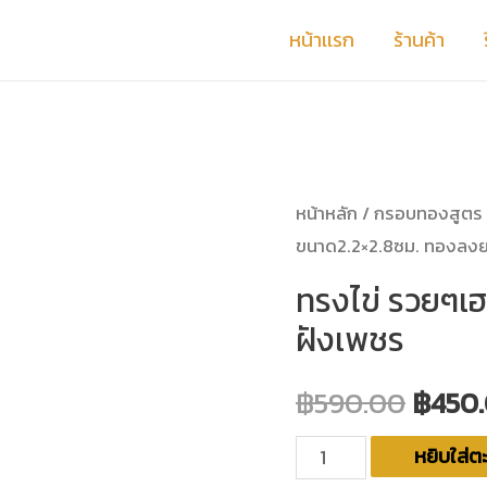
หน้าเเรก
ร้านค้า
หน้าหลัก
/
กรอบทองสูตร
ขนาด2.2×2.8ซม. ทองลงย
ทรงไข่ รวยๆเ
ฝังเพชร
฿
590.00
฿
450
จำนวน
หยิบใส่ตะ