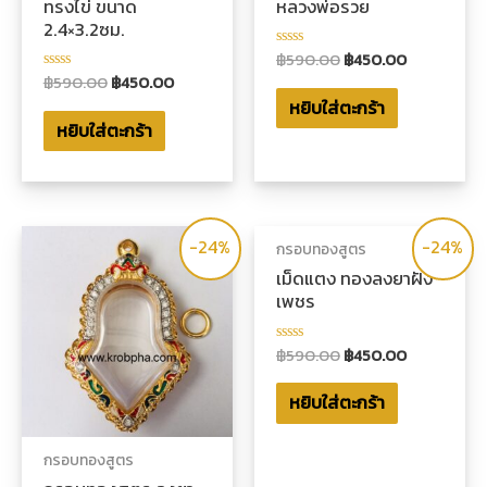
ทรงไข่ ขนาด
หลวงพ่อรวย
2.4×3.2ซม.
฿
590.00
฿
450.00
ให้
คะแนน
฿
590.00
฿
450.00
ให้
0
คะแนน
หยิบใส่ตะกร้า
ตั้งแต่
0
1-
หยิบใส่ตะกร้า
ตั้งแต่
5
1-
คะแนน
5
คะแนน
-24%
-24%
กรอบทองสูตร
เม็ดแตง ทองลงยาฝัง
เพชร
฿
590.00
฿
450.00
ให้
คะแนน
0
หยิบใส่ตะกร้า
ตั้งแต่
1-
5
คะแนน
กรอบทองสูตร