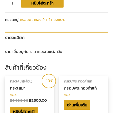
หยิบใส่ตะกร้า
หมวดหมู่:
กรอบพระทองคำแท้
,
ทอง80%
รายละเอียด
ราคาขึ้นอยู่กับ ราคาทองในแต่ละวัน
สินค้าที่เกี่ยวข้อง
-10%
ทรงเสมา(เลื่อน)
กรอบพระทองคำแท้
ทรงเสมา
กรอบพระทองคำแท้
฿
5,900.00
฿
5,300.00
ให้
ให้
คะแนน
คะแนน
อ่านเพิ่มเติม
0
0
หยิบใส่ตะกร้า
ตั้งแต่
ตั้งแต่