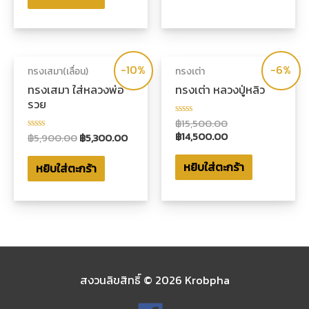
1-
1-
5
5
คะแนน
คะแนน
-10%
-6%
ทรงเสมา(เลื่อน)
ทรงเต่า
ทรงเสมา ใส่หลวงพ่อ
ทรงเต่า หลวงปู่หลิว
รวย
฿
15,500.00
ให้
คะแนน
฿
14,500.00
฿
5,900.00
฿
5,300.00
ให้
0
คะแนน
ตั้งแต่
0
1-
หยิบใส่ตะกร้า
หยิบใส่ตะกร้า
ตั้งแต่
5
1-
คะแนน
5
คะแนน
สงวนลิขสิทธิ์ © 2026
Krobpha