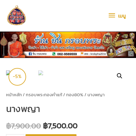
เมนู
-5%
หน้าหลัก
/
กรอบพระทองคำแท้
/
ทอง80%
/ นางพญา
นางพญา
฿
7,900.00
฿
7,500.00