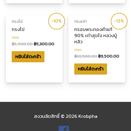
-10%
-13%
ทรงไข่
ทรงเต่า
ทรงไข่
กรอบพระทองคำแท้
90% เต่าสุขใจ หลวงปู่
หลิว
฿
5,900.00
฿
5,300.00
ให้
คะแนน
0
฿
10,900.00
฿
9,500.00
หยิบใส่ตะกร้า
ตั้งแต่
ให้
1-
คะแนน
5
0
หยิบใส่ตะกร้า
คะแนน
ตั้งแต่
1-
5
คะแนน
สงวนลิขสิทธิ์ © 2026
Krobpha