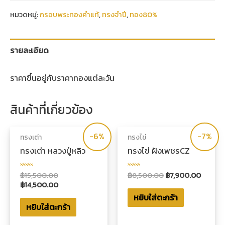
หมวดหมู่:
กรอบพระทองคำแท้
,
ทรงจำปี
,
ทอง80%
รายละเอียด
ราคาขึ้นอยู่กับราคาทองแต่ละวัน
สินค้าที่เกี่ยวข้อง
-6%
-7%
ทรงเต่า
ทรงไข่
ทรงเต่า หลวงปู่หลิว
ทรงไข่ ฝังเพชรCZ
฿
15,500.00
฿
8,500.00
฿
7,900.00
ให้
ให้
คะแนน
คะแนน
฿
14,500.00
0
0
หยิบใส่ตะกร้า
ตั้งแต่
ตั้งแต่
1-
1-
หยิบใส่ตะกร้า
5
5
คะแนน
คะแนน