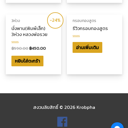
คะแนน
-24%
3ห่วง
กรอบทองสูตร
นั่งพาน(พิมพ์เล็ก)
รีวิวกรอบทองสูตร
3ห่วง หลวงพ่อรวย
ให้
คะแนน
อ่านเพิ่มเติม
฿
590.00
฿
450.00
ให้
0
คะแนน
ตั้งแต่
0
1-
หยิบใส่ตะกร้า
ตั้งแต่
5
1-
คะแนน
5
คะแนน
สงวนลิขสิทธิ์ © 2026
Krobpha