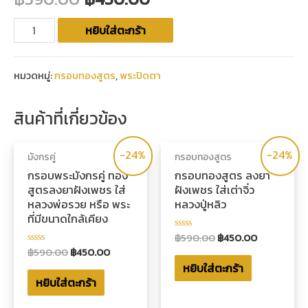
หยิบใส่ตะกร้า
หมวดหมู่:
กรอบทองสูตร
,
พระปิดตา
สินค้าที่เกี่ยวข้อง
-24%
-24%
มังกรคู่
กรอบทองสูตร
กรอบพระมังกรคู่ ทอง
กรอบทองสูตร ลงยา
สูตรลงยาฝังเพชร ใส่
ฝังเพชร ใส่เต่าจิ๋ว
หลวงพ่อรวย หรือ พระ
หลวงปู่หลิว
ที่มีขนาดใกล้เคียง
฿
590.00
฿
450.00
ให้
คะแนน
฿
590.00
฿
450.00
ให้
0
คะแนน
หยิบใส่ตะกร้า
ตั้งแต่
0
1-
หยิบใส่ตะกร้า
ตั้งแต่
5
1-
คะแนน
5