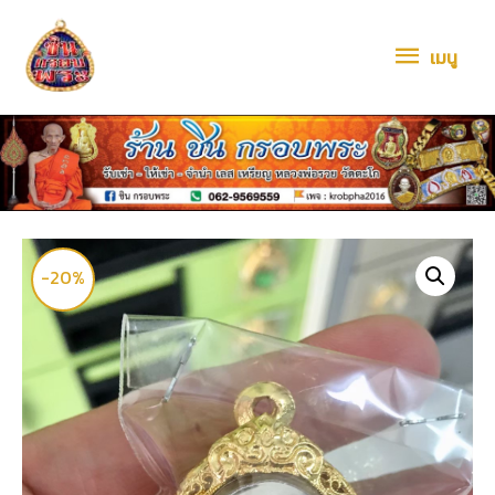
เมนู
-20%