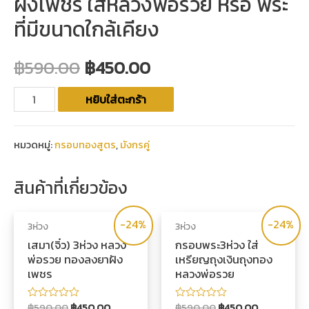
ฝังเพชร ใส่หลวงพ่อรวย หรือ พระ
ที่มีขนาดใกล้เคียง
฿
590.00
฿
450.00
หยิบใส่ตะกร้า
หมวดหมู่:
กรอบทองสูตร
,
มังกรคู่
สินค้าที่เกี่ยวข้อง
-24%
-24%
3ห่วง
3ห่วง
เสมา(จิ๋ว) 3ห่วง หลวง
กรอบพระ3ห่วง ใส่
พ่อรวย ทองลงยาฝัง
เหรียญถุงเงินถุงทอง
เพชร
หลวงพ่อรวย
฿
590.00
฿
450.00
฿
590.00
฿
450.00
ให้
ให้