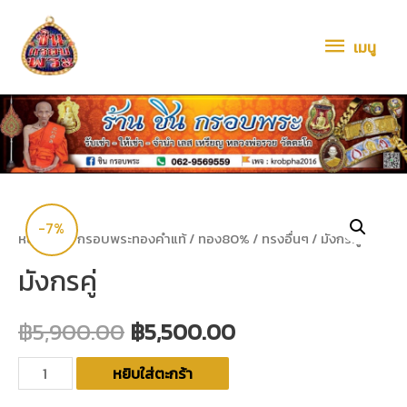
เมนู
-7%
หน้าหลัก
/
กรอบพระทองคำแท้
/
ทอง80%
/
ทรงอื่นๆ
/ มังกรคู่
มังกรคู่
฿
5,900.00
฿
5,500.00
หยิบใส่ตะกร้า