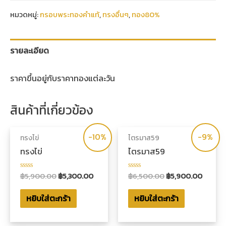
หมวดหมู่:
กรอบพระทองคำแท้
,
ทรงอื่นๆ
,
ทอง80%
รายละเอียด
ราคาขึ้นอยู่กับราคาทองแต่ละวัน
สินค้าที่เกี่ยวข้อง
-10%
-9%
ทรงไข่
ไตรมาส59
ทรงไข่
ไตรมาส59
฿
5,900.00
฿
5,300.00
฿
6,500.00
฿
5,900.00
ให้
ให้
คะแนน
คะแนน
0
0
หยิบใส่ตะกร้า
หยิบใส่ตะกร้า
ตั้งแต่
ตั้งแต่
1-
1-
5
5
คะแนน
คะแนน