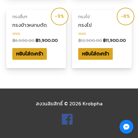
-9%
-8%
ทรงอื่นๆ
ทรงไข่
ทรงข้าวหลามตัด
ทรงไข่
฿
6,500.00
฿
5,900.00
฿
12,900.00
฿
11,900.00
ให้
ให้
คะแนน
คะแนน
0
0
หยิบใส่ตะกร้า
หยิบใส่ตะกร้า
ตั้งแต่
ตั้งแต่
1-
1-
5
5
คะแนน
คะแนน
สงวนลิขสิทธิ์ © 2026
Krobpha