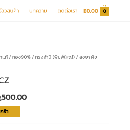
รีวิวสินค้า
บทความ
ติดต่อเรา
฿
0.00
0
ำแท้
/
ทอง90%
/
ทรงจำปี (พิมพ์ใหญ่)
/ ลงยา ฝัง
รCZ
0,500.00
กร้า