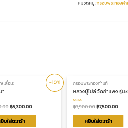
หมวดหมู่:
กรอบพระทองคำแ
เพชรCZ
ชิ้น
-10%
(เลื่อน)
กรอบพระทองคำแท้
มา
หลวงปู่ไปล่ วัดกำแพง รุ่น3
0.00
฿
5,300.00
฿
7,900.00
฿
7,500.00
ให้
น
คะแนน
0
ตั้งแต่
ยิบใส่ตะกร้า
หยิบใส่ตะกร้า
1-
5