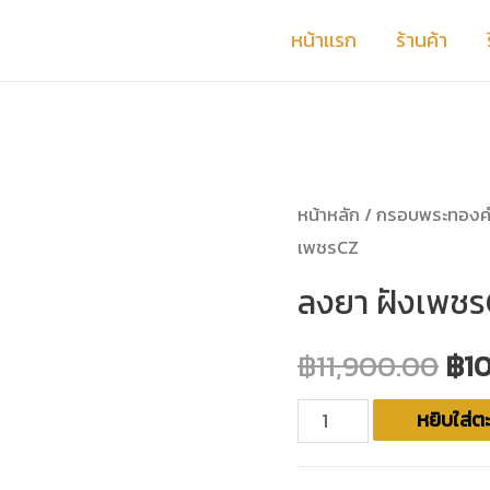
หน้าเเรก
ร้านค้า
หน้าหลัก
/
กรอบพระทองค
เพชรCZ
ลงยา ฝังเพช
฿
11,900.00
฿
1
จำนวน
หยิบใส่ตะ
ลงยา
ฝัง