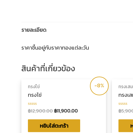
รายละเอียด
ราคาขึ้นอยู่กับราคาทองแต่ละวัน
สินค้าที่เกี่ยวข้อง
-8%
ทรงไข่
ทรงเสมา
ทรงไข่
ทรงเส
฿
12,900.00
฿
11,900.00
฿
5,90
ให้
ให้
คะแนน
คะแน
0
0
ตั้งแต่
ตั้งแต่
หยิบใส่ตะกร้า
ห
1-
1-
5
5