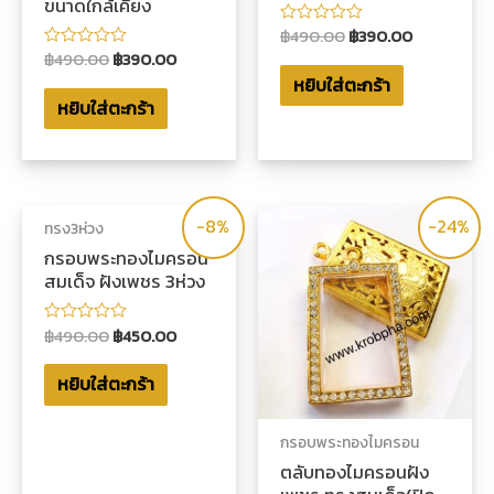
ขนาดใกล้เคียง
฿
490.00
฿
390.00
ให้
คะแนน
฿
490.00
฿
390.00
ให้
0
คะแนน
หยิบใส่ตะกร้า
ตั้งแต่
0
1-
หยิบใส่ตะกร้า
ตั้งแต่
5
1-
คะแนน
5
คะแนน
-8%
-24%
ทรง3ห่วง
กรอบพระทองไมครอน
สมเด็จ ฝังเพชร 3ห่วง
฿
490.00
฿
450.00
ให้
คะแนน
0
หยิบใส่ตะกร้า
ตั้งแต่
1-
5
คะแนน
กรอบพระทองไมครอน
ตลับทองไมครอนฝัง