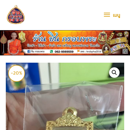
เมนู
-20%