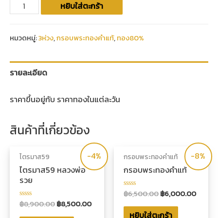
หยิบใส่ตะกร้า
หมวดหมู่:
3ห่วง
,
กรอบพระทองคำแท้
,
ทอง80%
รายละเอียด
ราคาขึ้นอยู่กับ ราคาทองในแต่ละวัน
สินค้าที่เกี่ยวข้อง
-4%
-8%
ไตรมาส59
กรอบพระทองคำแท้
ไตรมาส59 หลวงพ่อ
กรอบพระทองคำแท้
รวย
฿
6,500.00
฿
6,000.00
ให้
คะแนน
฿
8,900.00
฿
8,500.00
ให้
0
คะแนน
หยิบใส่ตะกร้า
ตั้งแต่
0