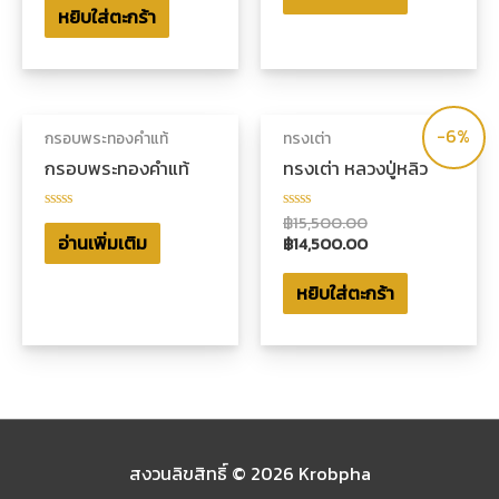
1-
หยิบใส่ตะกร้า
ตั้งแต่
5
1-
คะแนน
5
คะแนน
-6%
กรอบพระทองคำแท้
ทรงเต่า
กรอบพระทองคำแท้
ทรงเต่า หลวงปู่หลิว
฿
15,500.00
ให้
ให้
คะแนน
คะแนน
อ่านเพิ่มเติม
฿
14,500.00
0
0
ตั้งแต่
ตั้งแต่
1-
1-
หยิบใส่ตะกร้า
5
5
คะแนน
คะแนน
สงวนลิขสิทธิ์ © 2026
Krobpha