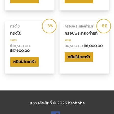
1-
1-
5
5
คะแนน
คะแนน
-3%
-8%
ทรงไข่
กรอบพระทองคำแท้
ทรงไข่
กรอบพระทองคำแท้
฿
18,500.00
฿
6,500.00
฿
6,000.00
ให้
ให้
คะแนน
คะแนน
฿
17,900.00
0
0
หยิบใส่ตะกร้า
ตั้งแต่
ตั้งแต่
1-
1-
หยิบใส่ตะกร้า
5
5
คะแนน
คะแนน
สงวนลิขสิทธิ์ © 2026
Krobpha