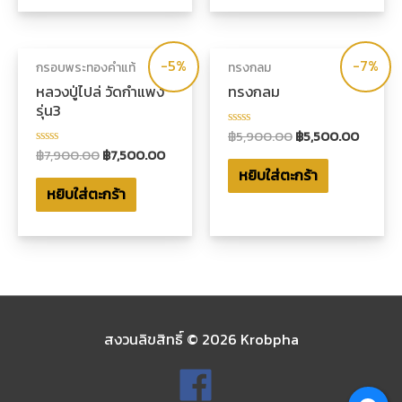
คะแนน
คะแนน
-5%
-7%
กรอบพระทองคำแท้
ทรงกลม
หลวงปู่ไปล่ วัดกำแพง
ทรงกลม
รุ่น3
฿
5,900.00
฿
5,500.00
ให้
คะแนน
฿
7,900.00
฿
7,500.00
ให้
0
คะแนน
หยิบใส่ตะกร้า
ตั้งแต่
0
1-
หยิบใส่ตะกร้า
ตั้งแต่
5
1-
คะแนน
5
คะแนน
สงวนลิขสิทธิ์ © 2026
Krobpha