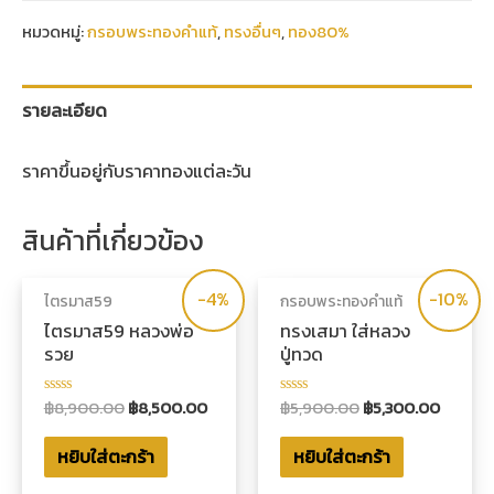
หมวดหมู่:
กรอบพระทองคำแท้
,
ทรงอื่นๆ
,
ทอง80%
รายละเอียด
ราคาขึ้นอยู่กับราคาทองแต่ละวัน
สินค้าที่เกี่ยวข้อง
-4%
-10%
ไตรมาส59
กรอบพระทองคำแท้
ไตรมาส59 หลวงพ่อ
ทรงเสมา ใส่หลวง
รวย
ปู่ทวด
฿
8,900.00
฿
8,500.00
฿
5,900.00
฿
5,300.00
ให้
ให้
คะแนน
คะแนน
0
0
หยิบใส่ตะกร้า
หยิบใส่ตะกร้า
ตั้งแต่
ตั้งแต่
1-
1-
5
5