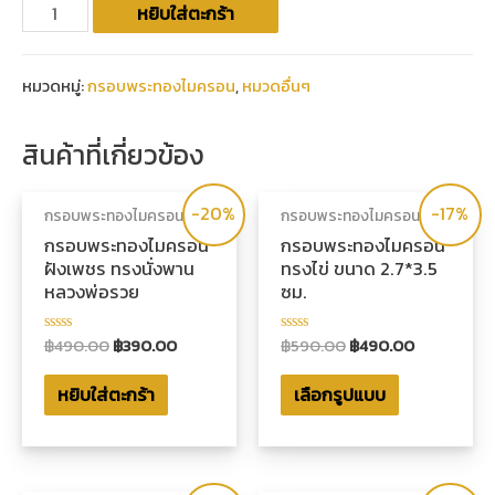
หยิบใส่ตะกร้า
หมวดหมู่:
กรอบพระทองไมครอน
,
หมวดอื่นๆ
สินค้าที่เกี่ยวข้อง
-20%
-17%
กรอบพระทองไมครอน
กรอบพระทองไมครอน
กรอบพระทองไมครอน
กรอบพระทองไมครอน
ฝังเพชร ทรงนั่งพาน
ทรงไข่ ขนาด 2.7*3.5
หลวงพ่อรวย
ซม.
฿
490.00
฿
390.00
฿
590.00
฿
490.00
ให้
ให้
คะแนน
คะแนน
0
0
หยิบใส่ตะกร้า
เลือกรูปแบบ
ตั้งแต่
ตั้งแต่
1-
1-
5
5
คะแนน
คะแนน