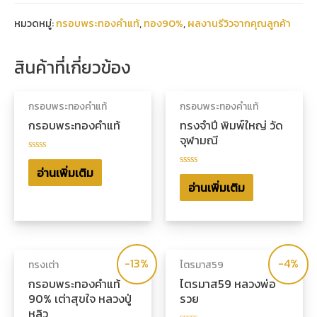
หมวดหมู่:
กรอบพระทองคำแท้
,
ทอง90%
,
ผลงานรีวิวจากคุณลูกค้า
สินค้าที่เกี่ยวข้อง
กรอบพระทองคำแท้
กรอบพระทองคำแท้
กรอบพระทองคำแท้
ทรงจำปี พิมพ์ใหญ่ วัด
จุฬามณี
ให้
คะแนน
อ่านเพิ่มเติม
ให้
0
คะแนน
อ่านเพิ่มเติม
ตั้งแต่
0
1-
ตั้งแต่
5
1-
คะแนน
5
คะแนน
-13%
-4%
ทรงเต่า
ไตรมาส59
กรอบพระทองคำแท้
ไตรมาส59 หลวงพ่อ
90% เต่าสุขใจ หลวงปู่
รวย
หลิว