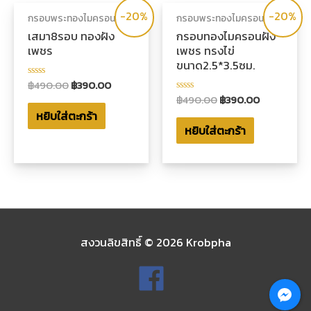
-20%
-20%
กรอบพระทองไมครอน
กรอบพระทองไมครอน
เสมา8รอบ ทองฝัง
กรอบทองไมครอนฝัง
เพชร
เพชร ทรงไข่
ขนาด2.5*3.5ซม.
฿
490.00
฿
390.00
ให้
คะแนน
฿
490.00
฿
390.00
ให้
0
คะแนน
หยิบใส่ตะกร้า
ตั้งแต่
0
1-
หยิบใส่ตะกร้า
ตั้งแต่
5
1-
คะแนน
5
คะแนน
สงวนลิขสิทธิ์ © 2026
Krobpha