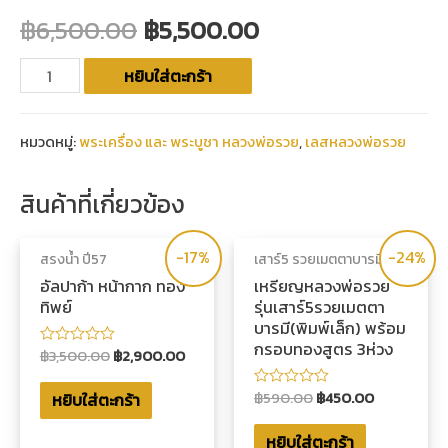
฿
6,500.00
฿
5,500.00
หยิบใส่ตะกร้า
หมวดหมู่:
พระเครื่อง และ พระบูชา หลวงพ่อรวย
,
เลสหลวงพ่อรวย
สินค้าที่เกี่ยวข้อง
-17%
-24%
สรงน้ำ ปี57
เสาร์5 รวยเมตตาบารมี
อัลปาก้า หน้ากาก ทอง
เหรียญหลวงพ่อรวย
ทิพย์
รุ่นเสาร์5รวยเมตตา
บารมี(พิมพ์เล็ก) พร้อม
กรอบทองสูตร 3ห่วง
฿
3,500.00
฿
2,900.00
ให้
คะแนน
0
฿
590.00
฿
450.00
หยิบใส่ตะกร้า
ตั้งแต่
ให้
1-
คะแนน
5
0
หยิบใส่ตะกร้า
คะแนน
ตั้งแต่