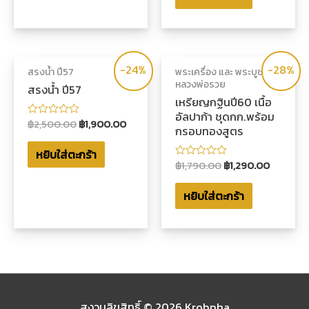
1-
5
คะแนน
-24%
-28%
สรงน้ำ ปี57
พระเครื่อง และ พระบูชา
หลวงพ่อรวย
สรงน้ำ ปี57
เหรียญกฐินปี60 เนื้อ
อัลปาก้า ชุดกก.พร้อม
฿
2,500.00
฿
1,900.00
ให้
กรอบทองสูตร
คะแนน
0
หยิบใส่ตะกร้า
ตั้งแต่
1-
฿
1,790.00
฿
1,290.00
ให้
5
คะแนน
คะแนน
0
หยิบใส่ตะกร้า
ตั้งแต่
1-
5
คะแนน
สงวนลิขสิทธิ์ © 2026
Krobpha