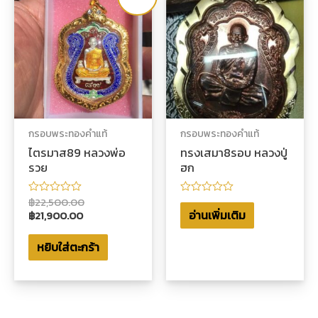
กรอบพระทองคำแท้
กรอบพระทองคำแท้
ไตรมาส89 หลวงพ่อ
ทรงเสมา8รอบ หลวงปู่
รวย
ฮก
฿
22,500.00
ให้
ให้
คะแนน
คะแนน
อ่านเพิ่มเติม
฿
21,900.00
0
0
ตั้งแต่
ตั้งแต่
1-
1-
หยิบใส่ตะกร้า
5
5
คะแนน
คะแนน