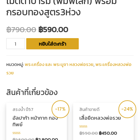
เมตตาบารมี (พิมพ์เล็ก) พร้อม
กรอบทองสูตร3ห่วง
฿
790.00
฿
590.00
หยิบใส่ตะกร้า
หมวดหมู่:
พระเครื่อง และ พระบูชา หลวงพ่อรวย
,
พระเครื่องหลวงพ่อ
รวย
สินค้าที่เกี่ยวข้อง
-17%
-24%
สรงน้ำ ปี57
สินค้าขายดี
อัลปาก้า หน้ากาก ทอง
เสื้อยืดหลวงพ่อรวย
ทิพย์
฿
590.00
฿
450.00
ให้
คะแนน
฿
3,500.00
฿
2,900.00
ให้