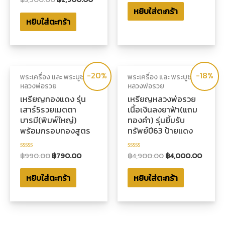
0
คะแนน
หยิบใส่ตะกร้า
ตั้งแต่
0
1-
หยิบใส่ตะกร้า
ตั้งแต่
5
1-
คะแนน
5
คะแนน
-20%
-18%
พระเครื่อง และ พระบูชา
พระเครื่อง และ พระบูชา
หลวงพ่อรวย
หลวงพ่อรวย
เหรียญทองแดง รุ่น
เหรียญหลวงพ่อรวย
เสาร์5รวยเมตตา
เนื้อเงินลงยาฟ้า(แถม
บารมี(พิมพ์ใหญ่)
ทองคำ) รุ่นยิ้มรับ
พร้อมกรอบทองสูตร
ทรัพย์ปี63 ป้ายแดง
฿
990.00
฿
790.00
฿
4,900.00
฿
4,000.00
ให้
ให้
คะแนน
คะแนน
0
0
หยิบใส่ตะกร้า
หยิบใส่ตะกร้า
ตั้งแต่
ตั้งแต่
1-
1-
5
5
คะแนน
คะแนน