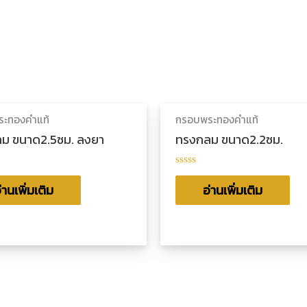
ะทองคำแท้
กรอบพระทองคำแท้
ม ขนาด2.5ซม. ลงยา
ทรงกลม ขนาด2.2ซม.
ให้
น
คะแนน
่านเพิ่มเติม
อ่านเพิ่มเติม
0
ตั้งแต่
1-
5
น
คะแนน