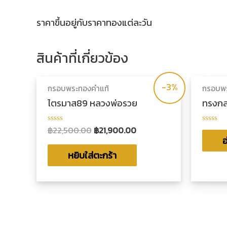
ราคาขึ้นอยู่กับราคาทองแต่ละวัน
สินค้าที่เกี่ยวข้อง
-3%
กรอบพระทองคำแท้
กรอบพร
ไตรมาส89 หลวงพ่อรวย
ทรงกล
฿
22,500.00
฿
21,900.00
ให้
ให้
คะแนน
คะแน
อ
0
0
ตั้งแต่
ตั้งแต่
หยิบใส่ตะกร้า
1-
1-
5
5
คะแนน
คะแน